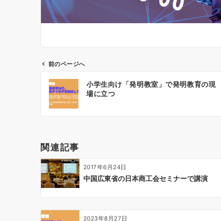
前のページへ
投
小学生向け「発明教室」で発明教育の現
稿
場に立つ
ナ
ビ
ゲ
ー
関連記事
シ
ョ
2017年6月24日
ン
中国広東省の日本商工会セミナーで講演
2023年8月27日